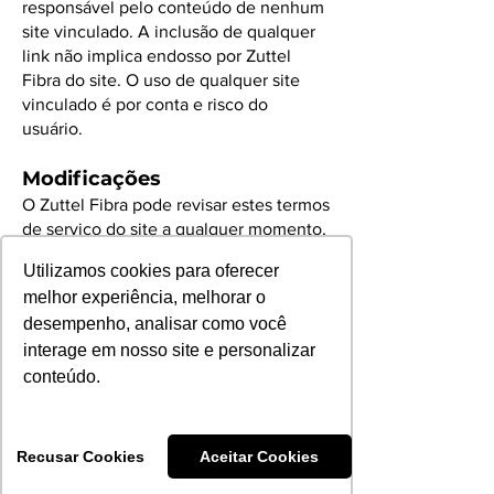
responsável pelo conteúdo de nenhum
site vinculado. A inclusão de qualquer
link não implica endosso por Zuttel
Fibra do site. O uso de qualquer site
vinculado é por conta e risco do
usuário.
Modificações
O Zuttel Fibra pode revisar estes termos
de serviço do site a qualquer momento,
sem aviso prévio. Ao usar este site,
Utilizamos cookies para oferecer
você concorda em ficar vinculado à
melhor experiência, melhorar o
versão atual desses termos de serviço.
desempenho, analisar como você
Lei aplicável
interage em nosso site e personalizar
conteúdo.
Estes termos e condições são regidos e
interpretados de acordo com as leis do
Zuttel Fibra e você se submete
irrevogavelmente à jurisdição exclusiva
Recusar Cookies
Aceitar Cookies
dos tribunais naquele estado ou